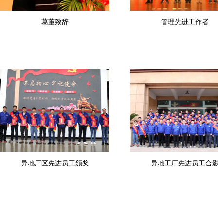
葛董致辞
管理先进工作者
异地厂区先进员工颁奖
异地工厂先进员工合