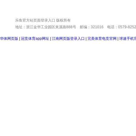
乐鱼官方站页面登录入口 版权所有
地址：浙江金华工业园区夹溪路888号 邮编：321016 电话：0579-82523262 传
华体网页版
|
冠竞体育app网址
|
江南网页版登录入口
|
完美体育电竞官网
|
球速手机