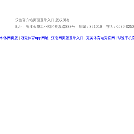
乐鱼官方站页面登录入口 版权所有
地址：浙江金华工业园区夹溪路888号 邮编：321016 电话：0579-82523262 传
华体网页版
|
冠竞体育app网址
|
江南网页版登录入口
|
完美体育电竞官网
|
球速手机